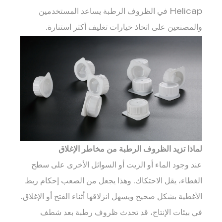
Surface
Helicap في الظروف الرطبة يساعد المستخدمين
Interaction
3
والمصنعين على اتخاذ خيارات تغليف أكثر استنارة.
دعم
القبضة
أثناء
التعامل
اليدوي
4
تماسك
الختم
على
لماذا تزيد الظروف الرطبة من مخاطر الإغلاق
الرغم
عند وجود الماء أو الزيت أو السوائل الأخرى على سطح
من
الغطاء، يقل الاحتكاك. وهذا يجعل من الصعب إحكام ربط
التعرض
الأغطية بشكل صحيح ويسهل انزلاقها أثناء الفتح أو الإغلاق.
للرطوبة
في بيئات الإنتاج، قد تحدث ظروف رطبة بعد شطف