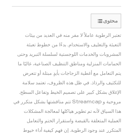
محتوى
1
تعتبر الرطوبة عاملاً لا مفر منه في العديد من بيئات
لماذا
تزيد
التعبئة والتغليف والاستخدام. بدءًا من خطوط تعبئة
الظروف
المشروبات والخدمات اللوجستية لسلسلة التبريد وحتى
الرطبة
الحمامات المنزلية ومناطق التنظيف الصناعية، غالبًا ما
من
يتم التعامل مع أغطية الزجاجات بأيدٍ مبتلة أو تتعرض
مخاطر
للتكثيف والرذاذ. في ظل هذه الظروف، تعتمد سلامة
الإغلاق
2
الإغلاق بشكل كبير على تصميم الخيط وتفاعل السطح.
مروحية
مروحية
و
Streamcap
تتم مناقشتها بشكل متكرر في
Thread
هذا السياق لأنه تم تطوير هياكلها لمعالجة المشكلات
Geometry
العملية المتعلقة بالقبضة واستقرار الختم والتعامل
and
المتكرر عند وجود الرطوبة. إن فهم كيفية أداء خيوط