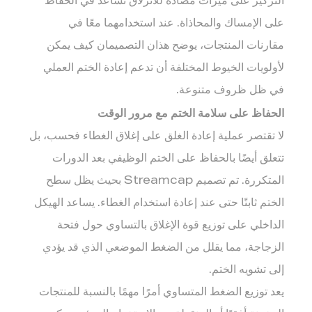
التركيز على ميزات مضادة للانزلاق تساعد في الحفاظ
على الإمساك والمحاذاة. عند استخدامهما معًا في
مقارنات المنتجات، يوضح هذان التصميمان كيف يمكن
لأولويات الخيوط المختلفة أن تدعم إعادة الختم العملي
في ظل ظروف متنوعة.
الحفاظ على سلامة الختم مع مرور الوقت
لا تقتصر عملية إعادة الغلق على إغلاق الغطاء فحسب، بل
تتعلق أيضًا بالحفاظ على الختم الوظيفي بعد الدورات
المتكررة. تم تصميم Streamcap بحيث يظل سطح
الختم ثابتًا حتى عند إعادة استخدام الغطاء. يساعد الهيكل
الداخلي على توزيع قوة الإغلاق بالتساوي حول فتحة
الزجاجة، مما يقلل من الضغط الموضعي الذي قد يؤدي
إلى تشويه الختم.
يعد توزيع الضغط المتساوي أمرًا مهمًا بالنسبة للمنتجات