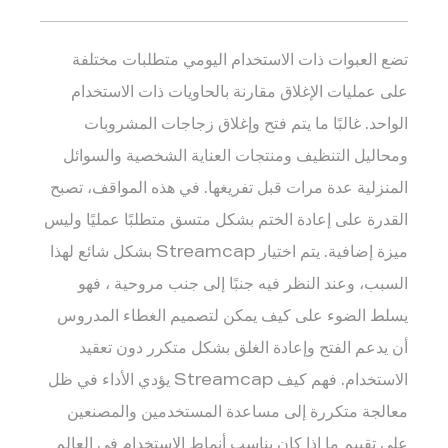
تضع العبوات ذات الاستخدام اليومي متطلبات مختلفة
على عمليات الإغلاق مقارنة بالحاويات ذات الاستخدام
الواحد. غالبًا ما يتم فتح وإغلاق زجاجات المشروبات
ومحاليل التنظيف ومنتجات العناية الشخصية والسوائل
المنزلية عدة مرات قبل تفريغها. في هذه المواقف، تصبح
القدرة على إعادة الختم بشكل متسق متطلبًا عمليًا وليس
ميزة إضافية. يتم اختيار Streamcap بشكل شائع لهذا
السبب، وعند النظر فيه جنبًا إلى جنب
مروحية
، فهو
يسلط الضوء على كيف يمكن لتصميم الغطاء المدروس
أن يدعم الفتح وإعادة الغلق بشكل متكرر دون تعقيد
الاستخدام. فهم كيف
Streamcap
يؤدي الأداء في ظل
معالجة متكررة إلى مساعدة المستخدمين والمصنعين
على تقييم ما إذا كان يناسب أنماط الاستخدام في العالم