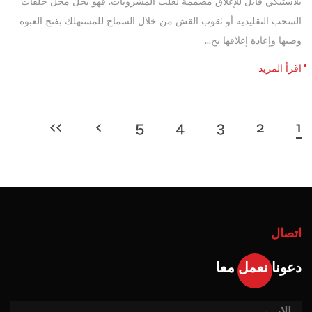
بلاستيكي قابل للإغلاق مصممة لعلب المشروبات. فهو يحل محل حلقات
السحب التقليدية أو ثقوب القش من خلال السماح للمستهلك بفتح العبوة
وصبها وإعادة إغلاقها بح...
اقرأ المزيد
››
›
5
4
3
2
1
اتصال
دعونا نعمل معا