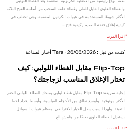
ثلاثة أنواع رئيسية من الأغطية الكرتونية المعقمة يعد الغطاء اللولبي
والغطاء العلوي القابل للطي وغطاء حلقة السحب من أنظمة الفتح الثلاثة
الأكثر شيوعًا المستخدمة في عبوات الكرتون المعقمة. وهي تختلف في
كيفية إغلاق فتحة الصب، وكيفية فتح ...
اقرأ المزيد
كتبت من قبل : Tars · 26/06/2026
أخبار الصناعة
Flip-Top مقابل الغطاء اللولبي: كيف
تختار الإغلاق المناسب لزجاجتك؟
إجابة سريعة: Flip-Top مقابل غطاء لولبي يمنحك الغطاء اللولبي الختم
الأكثر موثوقية، وأوسع نطاق من الأحجام القياسية، وأبسط إعداد لخط
التعبئة، ولهذا السبب يظل الخيار الافتراضي لمعظم عبوات السوائل.
يستبدل الغطاء العلوي بعضًا من هامش الغ...