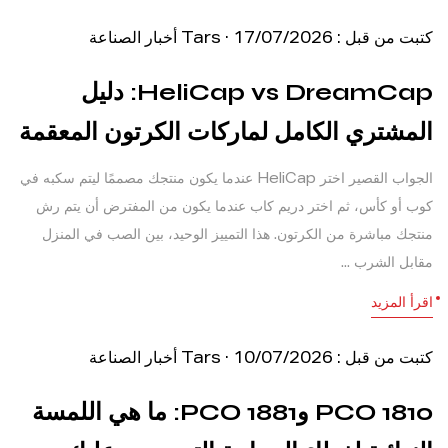
كتبت من قبل : Tars · 17/07/2026
أخبار الصناعة
HeliCap vs DreamCap: دليل
المشتري الكامل لماركات الكرتون المعقمة
الجواب القصير اختر HeliCap عندما يكون منتجك مصممًا ليتم سكبه في
كوب أو كأس، ثم اختر دريم كاب عندما يكون من المفترض أن يتم رش
منتجك مباشرة من الكرتون. هذا التمييز الوحيد، بين الصب في المنزل
مقابل الشرب ...
اقرأ المزيد
كتبت من قبل : Tars · 10/07/2026
أخبار الصناعة
PCO 1810 وPCO 1881: ما هي اللمسة