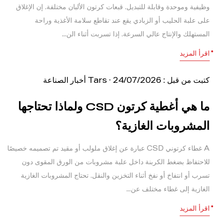
وظيفية وموحدة وقابلة للتبديل. قبعات كرتون الألبان مختلفة. إن الإغلاق
على علبة الحليب أو الزبادي يقع عند تقاطع سلامة الأغذية وراحة
المستهلك والإنتاج عالي السرعة. إذا تسربت أثناء الن...
اقرأ المزيد
كتبت من قبل : Tars · 24/07/2026
أخبار الصناعة
ما هي أغطية كرتون CSD ولماذا تحتاجها
المشروبات الغازية؟
A غطاء كرتوني CSD عبارة عن إغلاق ملولب أو مقيد تم تصميمه خصيصًا
للاحتفاظ بضغط الكربنة داخل علبة مشروبات من الورق المقوى دون
تسرب أو انتفاخ أو نفخ أثناء التخزين والنقل. تحتاج المشروبات الغازية
الغازية إلى غطاء مختلف عن...
اقرأ المزيد