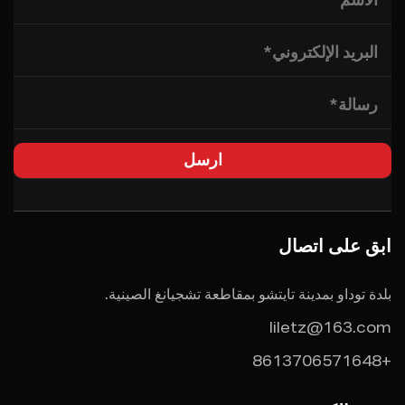
ابق على اتصال
بلدة توداو بمدينة تايتشو بمقاطعة تشجيانغ الصينية.
liletz@163.com
+8613706571648