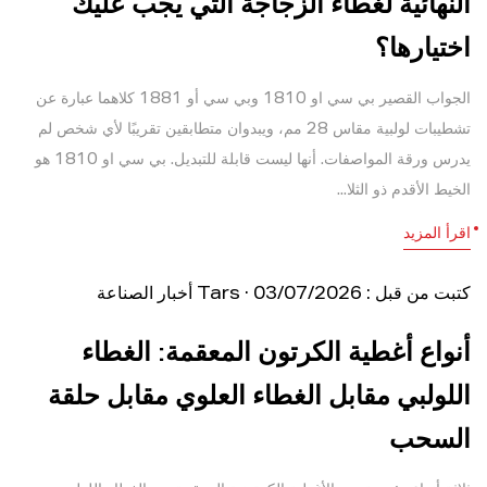
النهائية لغطاء الزجاجة التي يجب عليك
اختيارها؟
الجواب القصير بي سي او 1810 وبي سي أو 1881 كلاهما عبارة عن
تشطيبات لولبية مقاس 28 مم، ويبدوان متطابقين تقريبًا لأي شخص لم
يدرس ورقة المواصفات. أنها ليست قابلة للتبديل. بي سي او 1810 هو
الخيط الأقدم ذو الثلا...
اقرأ المزيد
كتبت من قبل : Tars · 03/07/2026
أخبار الصناعة
أنواع أغطية الكرتون المعقمة: الغطاء
اللولبي مقابل الغطاء العلوي مقابل حلقة
السحب