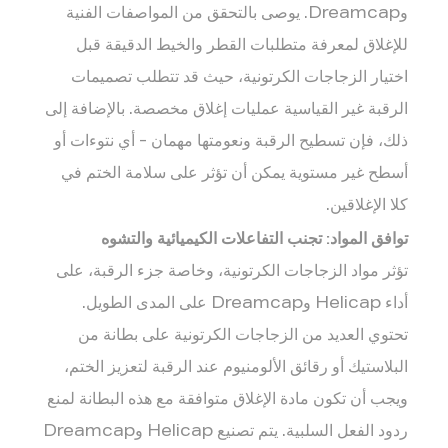
وDreamcap. يوصى بالتحقق من المواصفات الفنية
للإغلاق لمعرفة متطلبات القطر والخيط الدقيقة قبل
اختيار الزجاجات الكرتونية، حيث قد تتطلب تصميمات
الرقبة غير القياسية عمليات إغلاق مخصصة. بالإضافة إلى
ذلك، فإن تسطيح الرقبة ونعومتها مهمان - أي نتوءات أو
أسطح غير مستوية يمكن أن تؤثر على سلامة الختم في
كلا الإغلاقين.
توافق المواد: تجنب التفاعلات الكيميائية والتشوه
تؤثر مواد الزجاجات الكرتونية، وخاصة جزء الرقبة، على
أداء Helicap وDreamcap على المدى الطويل.
تحتوي العديد من الزجاجات الكرتونية على بطانة من
البلاستيك أو رقائق الألومنيوم عند الرقبة لتعزيز الختم،
ويجب أن تكون مادة الإغلاق متوافقة مع هذه البطانة لمنع
ردود الفعل السلبية. يتم تصنيع Helicap وDreamcap