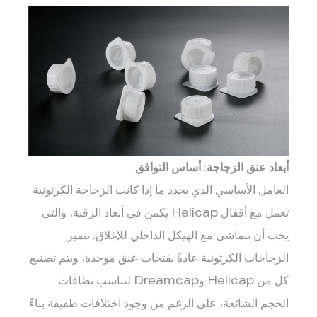
3
خصائص
المنتج
والقدرة
على
التكيف
مع
الإغلاق
4
أبعاد عنق الزجاجة: أساس التوافق
اعتبارات
الإنتاج
العامل الأساسي الذي يحدد ما إذا كانت الزجاجة الكرتونية
والنقل
تعمل مع أقفال Helicap يكمن في أبعاد الرقبة، والتي
يجب أن تتماشى مع الهيكل الداخلي للإغلاق. تتميز
الزجاجات الكرتونية عادةً بفتحات عنق موحدة، ويتم تصنيع
كل من Helicap وDreamcap لتناسب نطاقات
الحجم الشائعة، على الرغم من وجود اختلافات طفيفة بناءً