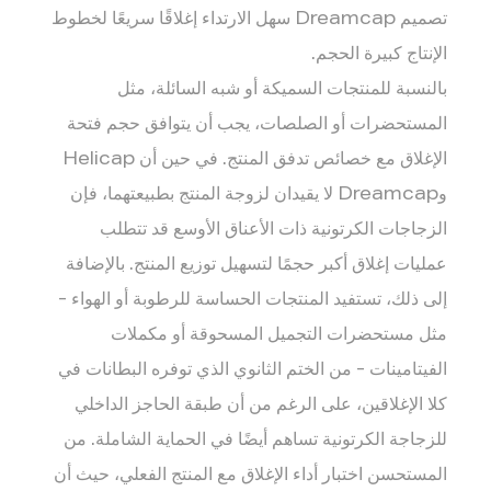
تصميم Dreamcap سهل الارتداء إغلاقًا سريعًا لخطوط
الإنتاج كبيرة الحجم.
بالنسبة للمنتجات السميكة أو شبه السائلة، مثل
المستحضرات أو الصلصات، يجب أن يتوافق حجم فتحة
الإغلاق مع خصائص تدفق المنتج. في حين أن Helicap
وDreamcap لا يقيدان لزوجة المنتج بطبيعتهما، فإن
الزجاجات الكرتونية ذات الأعناق الأوسع قد تتطلب
عمليات إغلاق أكبر حجمًا لتسهيل توزيع المنتج. بالإضافة
إلى ذلك، تستفيد المنتجات الحساسة للرطوبة أو الهواء -
مثل مستحضرات التجميل المسحوقة أو مكملات
الفيتامينات - من الختم الثانوي الذي توفره البطانات في
كلا الإغلاقين، على الرغم من أن طبقة الحاجز الداخلي
للزجاجة الكرتونية تساهم أيضًا في الحماية الشاملة. من
المستحسن اختبار أداء الإغلاق مع المنتج الفعلي، حيث أن