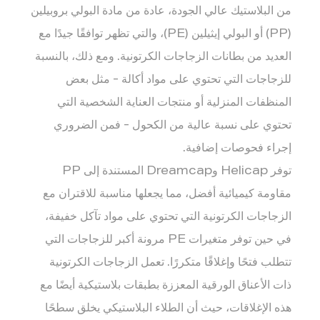
من البلاستيك عالي الجودة، عادة من مادة البولي بروبيلين
(PP) أو البولي إيثيلين (PE)، والتي تظهر توافقًا جيدًا مع
العديد من بطانات الزجاجات الكرتونية. ومع ذلك، بالنسبة
للزجاجات التي تحتوي على مواد أكالة - مثل بعض
المنظفات المنزلية أو منتجات العناية الشخصية التي
تحتوي على نسبة عالية من الكحول - فمن الضروري
إجراء فحوصات إضافية.
توفر Helicap وDreamcap المستندة إلى PP
مقاومة كيميائية أفضل، مما يجعلها مناسبة للاقتران مع
الزجاجات الكرتونية التي تحتوي على مواد تآكل خفيفة،
في حين توفر متغيرات PE مرونة أكبر للزجاجات التي
تتطلب فتحًا وإغلاقًا متكررًا. تعمل الزجاجات الكرتونية
ذات الأعناق الورقية المعززة بطبقات بلاستيكية أيضًا مع
هذه الإغلاقات، حيث أن الطلاء البلاستيكي يخلق سطحًا