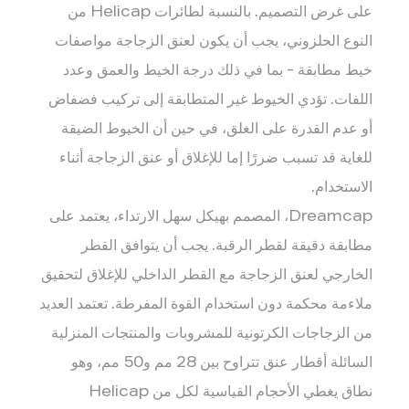
على غرض التصميم. بالنسبة لطائرات Helicap من
النوع الحلزوني، يجب أن يكون لعنق الزجاجة مواصفات
خيط مطابقة - بما في ذلك درجة الخيط والعمق وعدد
اللفات. تؤدي الخيوط غير المتطابقة إلى تركيب فضفاض
أو عدم القدرة على الغلق، في حين أن الخيوط الضيقة
للغاية قد تسبب ضررًا إما للإغلاق أو عنق الزجاجة أثناء
الاستخدام.
Dreamcap، المصمم بهيكل سهل الارتداء، يعتمد على
مطابقة دقيقة لقطر الرقبة. يجب أن يتوافق القطر
الخارجي لعنق الزجاجة مع القطر الداخلي للإغلاق لتحقيق
ملاءمة محكمة دون استخدام القوة المفرطة. تعتمد العديد
من الزجاجات الكرتونية للمشروبات والمنتجات المنزلية
السائلة أقطار عنق تتراوح بين 28 مم و50 مم، وهو
نطاق يغطي الأحجام القياسية لكل من Helicap