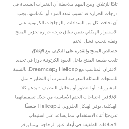
ثابتًا للإغلاق. ومن المهم ملاحظة أن التغيرات الشديدة في
درجات الحرارة قد تسبب تمدد المواد أو انكماشها؛ يجب
أن تحافظ كل من السدادات والزجاجات الكرتونية على
الاستقرار الهيكلي ضمن نطاق درجة حرارة تخزين المنتج
ونقله لتجنب فشل الختم.
خصائص المنتج والقدرة على التكيف مع الإغلاق
تلعب طبيعة المنتج داخل العبوة الكرتونية دورًا في تحديد
الاقتران المناسب مع Helicap وDreamcap. بالنسبة
للمنتجات السائلة المعرضة للتسرب أو التطاير - مثل
المشروبات أو العطور أو محاليل التنظيف - يدعم كلا
الإغلاقين احتياجات الختم الأساسية من خلال تصميماتهما
الهيكلية. يوفر الهيكل الحلزوني لـ Helicap ضغطًا
تدريجيًا أثناء الاستخدام، مما يساعد على استيعاب
الاختلافات الطفيفة في أبعاد عنق الزجاجة، بينما يوفر