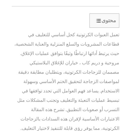
محتوى
1
تعمل العبوات الكرتونية كحل أساسي للتغليف في
أبعاد
عنق
قطاعات المشروبات والسلع المنزلية والعناية الشخصية،
الزجاجة:
حيث يرتبط أدائها ارتباطًا وثيقًا بتوافق عمليات الإغلاق.
أساس
مروحية
و
دريم كاب
، خياران للإغلاق البلاستيكي
التوافق
مصممان للزجاجات الكرتونية، ويتطلبان مطابقة دقيقة
2
لمواصفات الزجاجة لتحقيق الختم الأساسي وسهولة
توافق
المواد:
الاستخدام. يساعد فهم العوامل التي تحدد توافقها في
تجنب
تبسيط عمليات التعبئة والتغليف وتجنب المشكلات مثل
التفاعلات
التسرب أو صعوبات التطبيق. تشرح هذه المقالة
الكيميائية
الاعتبارات الأساسية لإقران هذه السدادات بالزجاجات
والتشوه
الكرتونية، مما يوفر رؤى قابلة للتنفيذ لاختيار التغليف.