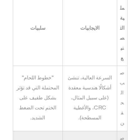
الشائعة)
مل
11.1
ية
1.
الت
الايجابيات
سلبيات
هل
ص
هذه
الأغطية
ني
اللولبية
ع
PP
مناسبة
ص
السرعة العالية، تنشئ
"خطوط اللحام"
للتعبئة
ب
أشكالًا هندسية معقدة
المحتملة التي قد تؤثر
بدرجة
ال
حرارة
(على سبيل المثال،
بشكل طفيف على
ح
عالية؟
CRC، والأغطية
الختم تحت الضغط
ق
11.2
المسطحة).
الشديد.
2.
ن
كيف
ص
تتأكد