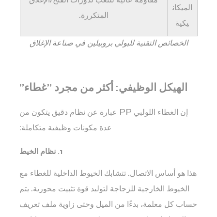
مقاومة عالية للتعب لدورات الفتح/الإغلاق
مراقبة
الميكان
المتكررة.
الجودة
يكية
ومعايير
الصناعة
الخصائص التقنية للبولي بروبيلين في صناعة الإغلاق
6
الخرافات
العملية
الهيكل الوظيفي: أكثر من مجرد "غطاء"
ونصائح
الاستخدام
إن الغطاء اللولبي PP عبارة عن نظام دقيق يتكون من
6.1
عدة مكونات وظيفية متكاملة:
أفضل
الممارسات
1. نظام الخيط
للمستخدمين:
7
هذا هو أساس الاتصال. تتشابك الخيوط الداخلية للغطاء مع
توافق
الخيوط الخارجية للزجاجة لتوليد قوة تثبيت محورية. يتم
الحشوة
حساب كل معلمة، بدءًا من الميل وحتى زاوية ملف تعريف
المعقمة: