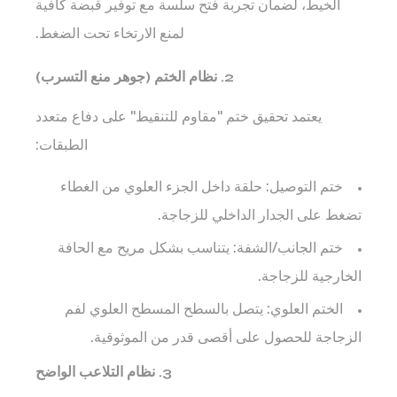
الخيط، لضمان تجربة فتح سلسة مع توفير قبضة كافية
تلبية
لمنع الارتخاء تحت الضغط.
احتياجات
الإنتاج
2. نظام الختم (جوهر منع التسرب)
عالية
المستوى
يعتمد تحقيق ختم "مقاوم للتنقيط" على دفاع متعدد
7.1
الطبقات:
مقاومة
الحرارة
ختم التوصيل:
حلقة داخل الجزء العلوي من الغطاء
العالية
تضغط على الجدار الداخلي للزجاجة.
والتعقيم
ختم الجانب/الشفة:
يتناسب بشكل مريح مع الحافة
الكيميائي
الخارجية للزجاجة.
8
تصميم
الختم العلوي:
يتصل بالسطح المسطح العلوي لفم
سهل
الزجاجة للحصول على أقصى قدر من الموثوقية.
الفتح:
3. نظام التلاعب الواضح
إمكانية