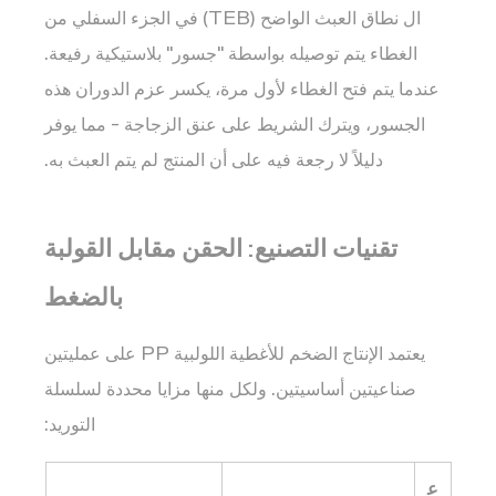
الوصول
ال
نطاق العبث الواضح (TEB)
في الجزء السفلي من
العملي
الغطاء يتم توصيله بواسطة "جسور" بلاستيكية رفيعة.
للمستهلكين
عندما يتم فتح الغطاء لأول مرة، يكسر عزم الدوران هذه
9
المواصفات
الجسور، ويترك الشريط على عنق الزجاجة - مما يوفر
الفنية
دليلاً لا رجعة فيه على أن المنتج لم يتم العبث به.
وأنواع
الختم
10
تقنيات التصنيع: الحقن مقابل القولبة
معايير
بالضغط
التحجيم
الصناعية
يعتمد الإنتاج الضخم للأغطية اللولبية PP على عمليتين
المشتركة
11
صناعيتين أساسيتين. ولكل منها مزايا محددة لسلسلة
الأسئلة
التوريد:
المتداولة
(الأسئلة
ع