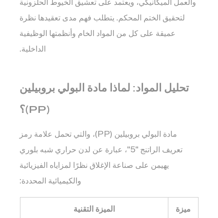
والعمل الميكانيكي، ويعتمد على تعشيق الخيوط الحلزونية
بروبيلين
لتحقيق الختم المحكم. يتطلب فهم مدى تعقيدها نظرة
(PP)؟
3
عميقة على كل من المواد الخام وأنظمتها الوظيفية
الهيكل
الداخلية.
الوظيفي:
أكثر
من
تحليل المواد: لماذا مادة البولي بروبيلين
مجرد
(PP)؟
"غطاء"
3.1
مادة البولي بروبيلين (PP)، والتي تحمل علامة رمز
1.
نظام
تعريف الراتنج "5"، عبارة عن لدن حراري شبه بلوري
الخيط
يهيمن على صناعة الإغلاق نظرًا لمزاياه الفيزيائية
3.2
والكيميائية المحددة:
2.
نظام
ميزة
الميزة التقنية
الختم