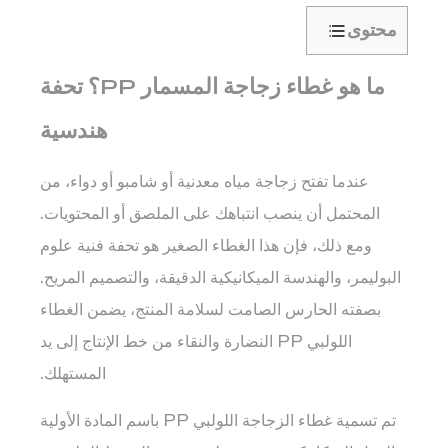
محتوى
1
ما هو غطاء زجاجة المسمار PP؟ تحفة
ما
هو
هندسية
غطاء
زجاجة
عندما تفتح زجاجة مياه معدنية أو شامبو أو دواء، من
المسمار
المحتمل أن ينصب انتباهك على الملصق أو المحتويات.
PP؟
تحفة
ومع ذلك، فإن هذا الغطاء الصغير هو تحفة فنية
علوم
هندسية
البوليمر، والهندسة الميكانيكية الدقيقة، والتصميم المريح.
2
بصفته الحارس الصامت لسلامة المنتج، يضمن الغطاء
تحليل
اللولبي PP النضارة والنقاء من خط الإنتاج إلى يد
المواد:
المستهلك.
لماذا
مادة
تم تسمية غطاء الزجاجة اللولبي PP باسم المادة الأولية
البولي