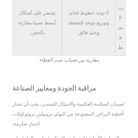
من
ب
لا توجد خطوط لحام،
يقتصر على أشكال
أن
ال
وتوزيع موحد للضغط،
أبسط نسبيا مقارنة
القبعات
ض
"سهلة
وختم فائق.
بالحقن.
غ
الفتح"
ط
لكبار
السن
مقارنة بين تقنيات صب الغطاء
أو
الأطفال؟
11.3
مراقبة الجودة ومعايير الصناعة
3.
هل
لضمان السلامة العالمية والامتثال للتصدير، يجب أن تجتاز
يمكن
أغطية البراغي المصنوعة من البولي بروبيلين بروتوكولات
استخدام
هذه
اختبار صارمة:
الأغطية