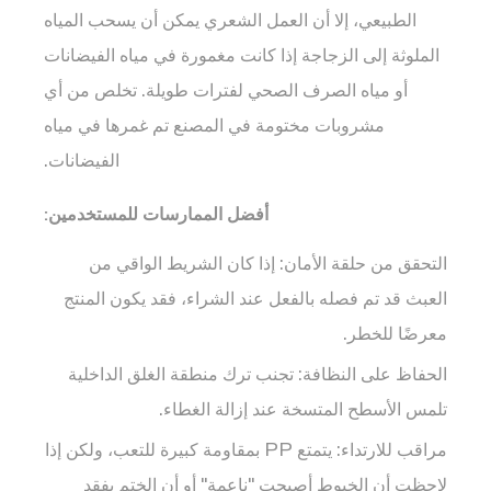
ألوانًا
الطبيعي، إلا أن العمل الشعري يمكن أن يسحب المياه
وعلامات
الملوثة إلى الزجاجة إذا كانت مغمورة في مياه الفيضانات
تجارية
أو مياه الصرف الصحي لفترات طويلة.
تخلص من أي
مخصصة؟
مشروبات مختومة في المصنع تم غمرها في مياه
الفيضانات.
أفضل الممارسات للمستخدمين:
التحقق من حلقة الأمان:
إذا كان الشريط الواقي من
العبث قد تم فصله بالفعل عند الشراء، فقد يكون المنتج
معرضًا للخطر.
الحفاظ على النظافة:
تجنب ترك منطقة الغلق الداخلية
تلمس الأسطح المتسخة عند إزالة الغطاء.
مراقب للارتداء:
يتمتع PP بمقاومة كبيرة للتعب، ولكن إذا
لاحظت أن الخيوط أصبحت "ناعمة" أو أن الختم يفقد