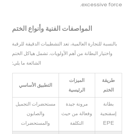
excessive force.
المواصفات الفنية وأنواع الختم
بالنسبة للتجارة العالمية، تعد التشطيبات الدقيقة للرقبة
واختيار البطانة من أهم الأولويات. تشمل هياكل الختم
الشائعة ما يلي:
طريقة
الميزات
التطبيق الأساسي
الختم
الرئيسية
بطانة
مرونة جيدة
مستحضرات التجميل
إسفنجية
وفعالة من حيث
والصابون
EPE
التكلفة
والمستحضرات