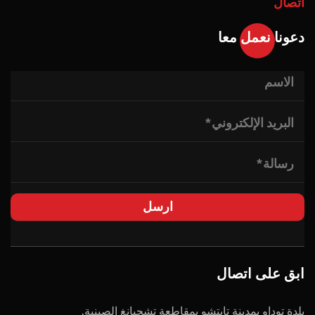
اتصال
دعونا نعمل معا
ابق على اتصال
بلدة توداو بمدينة تايتشو بمقاطعة تشجيانغ الصينية.