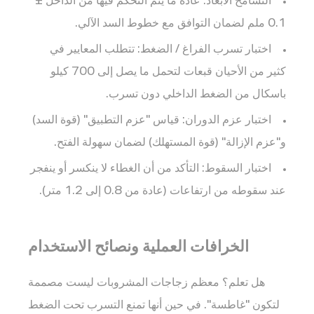
التسامح الأبعاد:
عادة ما يتم التحكم فيها من الداخل
±
في
0.1 ملم
لضمان التوافق مع خطوط السد الآلي.
خطوط
الإنتاج
اختبار تسرب الفراغ / الضغط:
تتطلب المعايير في
المعقمة؟
كثير من الأحيان قبعات لتحمل ما يصل إلى
700 كيلو
11.4
باسكال
من الضغط الداخلي دون تسرب.
4.
ما
اختبار عزم الدوران:
قياس "عزم التطبيق" (قوة السد)
الفرق
و"عزم الإزالة" (قوة المستهلك) لضمان سهولة الفتح.
بين
اختبار السقوط:
التأكد من أن الغطاء لا ينكسر أو ينفجر
النهاية
عند سقوطه من ارتفاعات (عادة من 0.8 إلى 1.2 متر).
28/410
والنهاية
28/415؟
الخرافات العملية ونصائح الاستخدام
11.5
5.
هل تعلم؟
معظم زجاجات المشروبات ليست مصممة
هل
لتكون "غاطسة". في حين أنها تمنع التسرب تحت الضغط
تقدمون