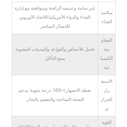
(جوهر
غير سامة وعديمة الرائحة ومتوافقة مع إدارة
سلامة
منع
الغذاء والدواء الأمريكية/الاتحاد الأوروبي
التسرب)
الغذاء
للاتصال المباشر.
3.3
3.
المقاو
نظام
مة
خامل للأحماض والقواعد والمذيبات العضوية.
التلاعب
الكيميا
يمنع التآكل.
الواضح
4
ئية
تقنيات
الاستق
التصنيع:
رار
الحقن
نقطة الانصهار> 160 درجة مئوية؛ يدعم
مقابل
الحرار
التعبئة الساخنة والتعقيم بالبخار.
القولبة
ي
بالضغط
5
القوة