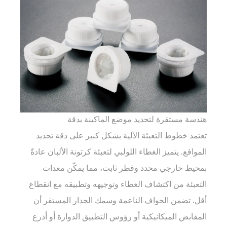
تطبيق
عزم
الدوران
الآلي
3
قوة
المواد
مناسبة
للتعامل
هندسة مستقرة لتحديد موضع الماكينة بدقة
الميكانيكي
عالي
تعتمد خطوط التعبئة الآلية بشكل كبير على دقة تحديد
السرعة
المواقع. يتميز الغطاء اللولبي لتعبئة كرتونة الألبان عادةً
4
بمحيط خارجي محدد وقطر ثابت، مما يمكّن معدات
التوافق
التعبئة من اكتشاف الغطاء وتوجيهه وتطبيقه مع انقطاع
مع
أقل. تضمن الحواف الناعمة وسمك الجدار المستقر أن
تقنيات
المقابض الميكانيكية أو رؤوس التطبيق الدوارة أو أذرع
ختم