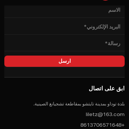
ابق على اتصال
بلدة توداو بمدينة تايتشو بمقاطعة تشجيانغ الصينية.
liletz@163.com
+8613706571648