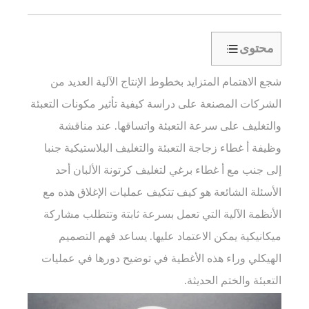
محتوى
1
شجع الاهتمام المتزايد بخطوط الإنتاج الآلية العديد من
هندسة
مستقرة
الشركات المصنعة على دراسة كيفية تأثير مكونات التعبئة
لتحديد
والتغليف على سرعة التعبئة واتساقها. عند مناقشة
موضع
وظيفة أ
غطاء زجاجة التعبئة والتغليف البلاستيكية
جنبا
الماكينة
إلى جنب مع أ
غطاء برغي لتغليف كرتونة الألبان
أحد
بدقة
الأسئلة الشائعة هو كيف تتكيف عمليات الإغلاق هذه مع
2
تصميم
الأنظمة الآلية التي تعمل بسرعة ثابتة وتتطلب مشاركة
الخيوط
ميكانيكية يمكن الاعتماد عليها. يساعد فهم التصميم
الذي
الهيكلي وراء هذه الأغطية في توضيح دورها في عمليات
يتوافق
التعبئة والختم الحديثة.
مع