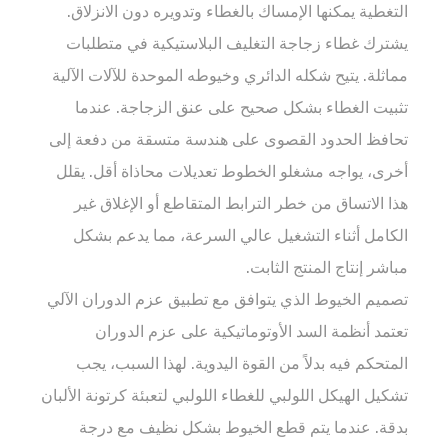
الكرتون
التغطية يمكنها الإمساك بالغطاء وتدويره دون الانزلاق.
والزجاجات
يشترك غطاء زجاجة التغليف البلاستيكية في متطلبات
5
مماثلة. يتيح شكله الدائري وخيوطه الموحدة للآلات الآلية
أسطح
تثبيت الغطاء بشكل صحيح على عنق الزجاجة. عندما
ناعمة
تحافظ الحدود القصوى على هندسة متسقة من دفعة إلى
للتغذية
والفرز
أخرى، يواجه مشغلو الخطوط تعديلات محاذاة أقل. يقلل
بكفاءة
هذا الاتساق من خطر الترابط المتقاطع أو الإغلاق غير
6
الكامل أثناء التشغيل عالي السرعة، مما يدعم بشكل
دعم
مباشر إنتاج المنتج الثابت.
الإنتاجية
تصميم الخيوط الذي يتوافق مع تطبيق عزم الدوران الآلي
العالية
خلال
تعتمد أنظمة السد الأوتوماتيكية على عزم الدوران
فترات
المتحكم فيه بدلاً من القوة اليدوية. لهذا السبب، يجب
ذروة
تشكيل الهيكل اللولبي للغطاء اللولبي لتعبئة كرتونة الألبان
الإنتاج
بدقة. عندما يتم قطع الخيوط بشكل نظيف مع درجة
الموسمية